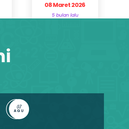
08 Maret 2026
5 bulan lalu
Detail Informasi
Tutup!
ni
07
AGU