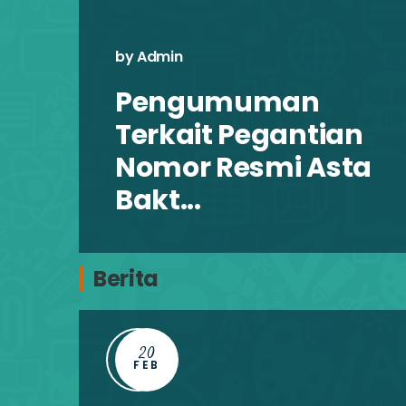
by Admin
Pengumuman
n
Terkait Pegantian
a
Nomor Resmi Asta
Bakt...
Berita
20
FEB