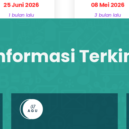
25 Juni 2026
08 Mei 2026
1 bulan lalu
3 bulan lalu
Detail Informasi
Detail Informasi
Tutup!
Tutup!
nformasi Terki
07
AGU