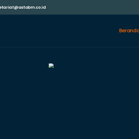
etariat@astabm.co.id
Berand