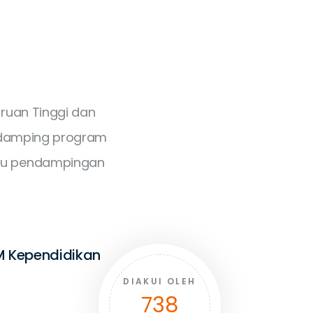
ruan Tinggi dan
endamping program
tau pendampingan
M Kependidikan
DIAKUI OLEH
839