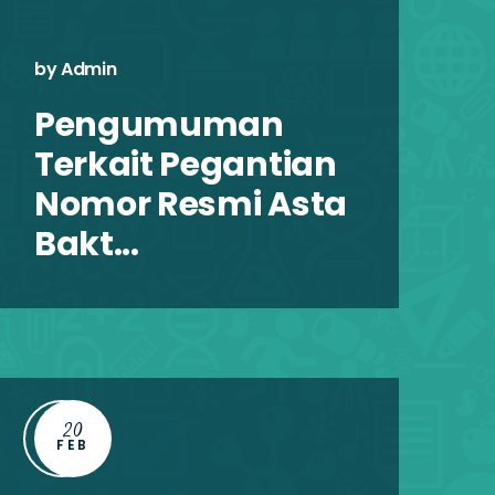
by Admin
b
Pengumuman
Terkait Pegantian
T
Nomor Resmi Asta
Bakt...
B
20
FEB