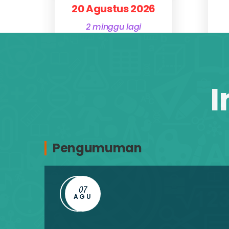
20 Agustus 2026
2 minggu lagi
Detail Informasi
Daftar!
I
Pengumuman
07
AGU