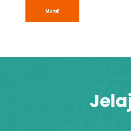
Mulai!
Jela