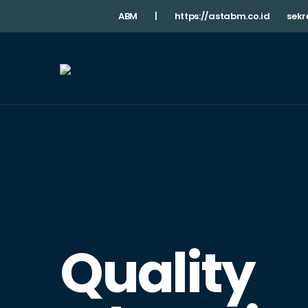
ABM
|
https://astabm.co.id
sekr
Quality